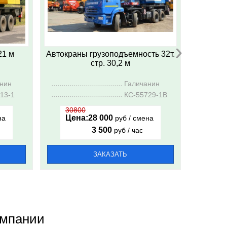
›
21 м
Автокраны грузоподъемность 32т.
Аренда 
стр. 30,2 м
...........
анин
..........................................................
Галичанин
.............
...........
13-1
..........................................................
КС-55729-1В
.............
30800
550
Цена:
28 000
Цен
на
руб / смена
3 500
руб / час
ЗАКАЗАТЬ
омпании