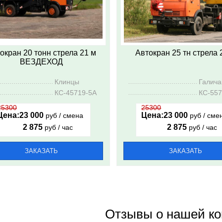
окран 20 тонн стрела 21 м
Автокран 25 тн стрела 
ВЕЗДЕХОД
..................................................
Клинцы
...............................................
Галич
..................................................
КС-45719-5А
...............................................
КC-557
25300
25300
Цена:
23 000
Цена:
23 000
руб / смена
руб / сме
2 875
2 875
руб / час
руб / час
ЗАКАЗАТЬ
ЗАКАЗАТЬ
Отзывы о нашей к