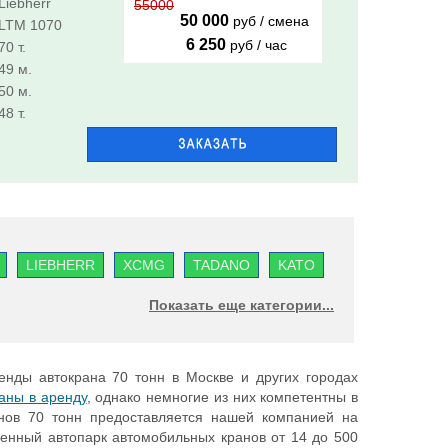
.........
Liebherr
55000
50 000
руб / смена
.........
LTM 1070
6 250
руб / час
.....................................
70 т.
..................................
49 м.
...............................
50 м.
...................
48 т.
LIEBHERR
XCMG
TADANO
KATO
Показать еще категории...
нды автокрана 70 тонн в Москве и других городах
аны в аренду
, однако немногие из них компетентны в
нов 70 тонн предоставляется нашей компанией на
венный автопарк автомобильных кранов от 14 до 500