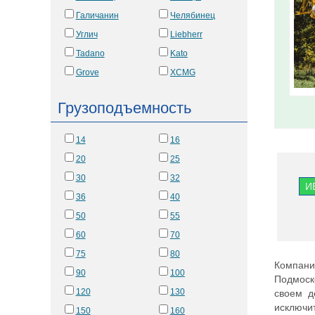
Галичанин
Челябинец
Углич
Liebherr
Tadano
Kato
Grove
XCMG
Грузоподъемность
14
16
20
25
30
32
И
36
40
50
55
60
70
75
80
Компани
90
100
Подмоск
120
130
своем д
исключи
150
160