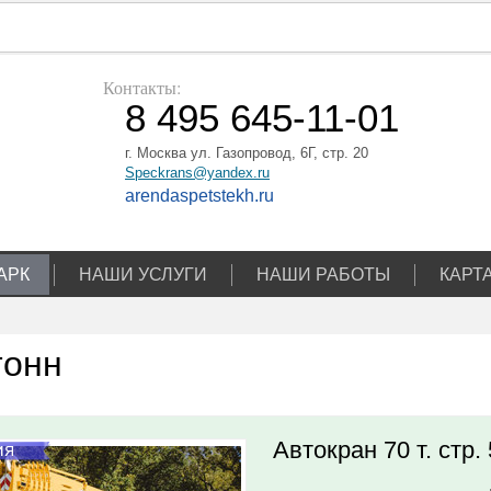
Контакты:
8 495 645-11-01
г. Москва ул. Газопровод, 6Г, стр. 20
Speckrans@yandex.ru
arendaspetstekh.ru
АРК
НАШИ УСЛУГИ
НАШИ РАБОТЫ
КАРТ
тонн
Автокран 70 т. стр.