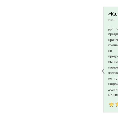
«Ка
Иван
До о
предл
прики
компа
не 
пре
выпо
‹
парам
золот
но ту
надеж
долги
машин