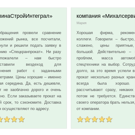
линаСтройИнтеграл»
компания «Михалсерв
Мария
бращения провели сравнение
Хорошая фирма, рекомен
ожений рынка, все посчитали,
коллеги. Говорили – быстро,
нули и решили подать заявку в
слажено, цены приятные
нию «Спецкранпрокат». Ни разу
большой. Действительно – 
пожалели – нам быстро
проблем, масса автомоб
доставили вездеход для
спецтехники на выбор. Сотру
лнения работ с заданными
долго, за это время успели в
етрами. Цены хорошие – именно
прокат несколько разных кран
ая середина. Да, есть дешевле,
всегда была хорошо.
т не заоблачно дорого и очень
рассчитывают сразу, никаких
но. Если заказываете прокат на
потом не требуется. Единств
й срок, то сэкономите. Доставка
своего оператора брать нельзя
 осуществляют по адресу.
от компании.