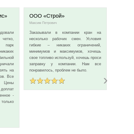
ис»
ООО «Строй»
ИП «М
Максим Петрович
Борис
довали
Заказывали в компании кран на
Брали 
 четко,
несколько рабочих смен. Условия
маневр
, парк
гибкие – никаких ограничений,
автокран
никаких
минимумов и максимумов, хочешь
кто, но 
ильной
свое топливо используй, хочешь проси
выбор м
дничали
заправку у компании. Нам все
повезло 
зять на
понравилось, проблем не было.
в день 
›
ов. Все
приятна
 Цены
сразу. 
 доплат
сотрудни
енное -
сделали 
, только
предлож
располо
подобн
компания