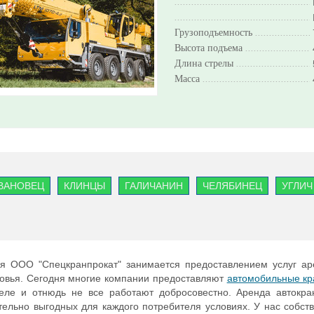
.................................................
.................................................
Грузоподъемность
.....................
Высота подъема
........................
Длина стрелы
...........................
Масса
.......................................
ВАНОВЕЦ
КЛИНЦЫ
ГАЛИЧАНИН
ЧЕЛЯБИНЕЦ
УГЛИЧ
GROVE
я ООО "Спецкранпрокат" занимается предоставлением услуг аре
овья. Сегодня многие компании предоставляют
автомобильные кр
еле и отнюдь не все работают добросовестно. Аренда автокра
тельно выгодных для каждого потребителя условиях. У нас собст