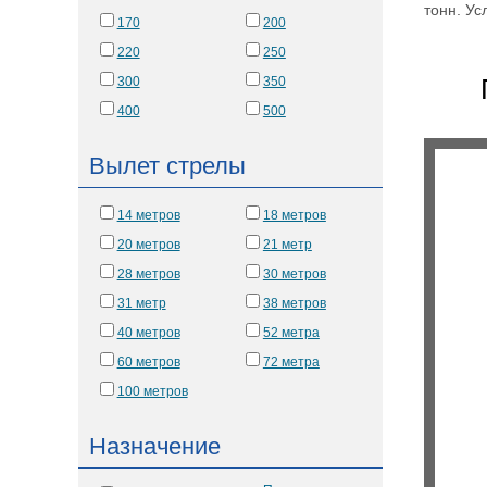
тонн. Ус
170
200
220
250
300
350
400
500
Вылет стрелы
14 метров
18 метров
20 метров
21 метр
28 метров
30 метров
31 метр
38 метров
40 метров
52 метра
60 метров
72 метра
100 метров
Назначение