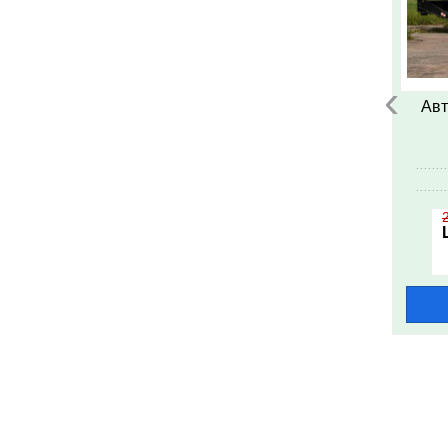
‹
Авт
........
........