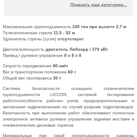
ЧЕЛЯБИНЕЦ
УГЛИЧ
LIEBHERR
XCMG
Показать еще категории...
TADANO
KATO
GROVE
Максимальная грузоподъемность
100 тон при вылете 2,7 м
Телескопическая стрела
11,5 - 52 м
Удлинитель стрелы (гусек)
отсутствует
Двигатель/мощность
двигатель Либхерр / 370 кВт
Привод / рулевое управление
8 x 8 x 8
Скорость передвижения
80 км/ч
Вес в транспортном положении
60 т
Общий вес противовеса
35 т
Система безопасности оснащена ограничителем
грузоподъемности LICCON, системой тестирования
работоспособности рабочих узлов, предохранительными и
запорными гидроклапанами на случай разрыва гидропроводов.
Безопасность при выполнении работ обеспечивают полностью
электронное активное рулевое управление задними мостами и
пневматические дисковые тормоза.
Минимальные при такой грузоподъемности размеры