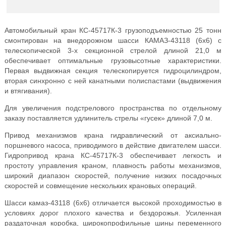
TADANO
KATO
GROVE
Автомобильный кран КС-45717К-3 грузоподъемностью 25 тонн
смонтирован на внедорожном шасси КАМАЗ-43118 (6х6) с
телескопической 3-х секционной стрелой длиной 21,0 м
обеспечивает оптимальные грузовысотные характеристики.
Первая выдвижная секция телескопируется гидроцилиндром,
вторая синхронно с ней канатными полиспастами (выдвижения
и втягивания).
Для увеличения подстрелового пространства по отдельному
заказу поставляется удлинитель стрелы «гусек» длиной 7,0 м.
Привод механизмов крана гидравлический от аксиально-
поршневого насоса, приводимого в действие двигателем шасси.
Гидропривод крана КС-45717К-3 обеспечивает легкость и
простоту управления краном, плавность работы механизмов,
широкий диапазон скоростей, получение низких посадочных
скоростей и совмещение нескольких крановых операций.
Шасси камаз-43118 (6х6) отличается высокой проходимостью в
условиях дорог плохого качества и бездорожья. Усиленная
раздаточная коробка, широкопрофильные шины переменного