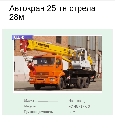
Автокран 25 тн стрела
28м
Марка
..........................................................
Ивановец
Модель
..........................................................
КС-45717К-3
Грузоподъемность
..........................................................
25 т